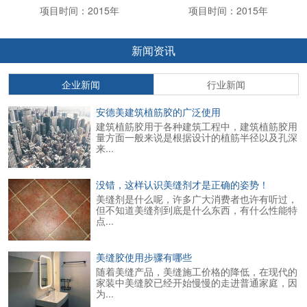
项目时间：2015年
项目时间：2015年
新闻资讯
企业新闻
行业新闻
安德美建筑植筋胶的广泛使用
建筑植筋胶用于各种建筑工程中，建筑植筋胶用
量方面一般来说是根据设计的植筋半径以及孔深
来...
没错，这样认识美缝剂才是正确的姿势！
美缝剂是什么呢，许多广大消费者也许有听过，
但不知道美缝剂到底是什么东西，有什么性能特
点...
美缝胶使用步骤有哪些
随着美缝产品，美缝施工价格的降低，在现代的
家装中美缝胶已经开始慢慢的走进普通家庭，因
为...