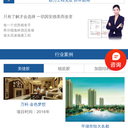
只有了解才会选择 一切因安德美而改变
每一个优势都拿手
希尔顿逸林酒店装修
诸永高速修建工程
行业案例
美缝胶
植筋胶
加固结构胶
万科·金色梦想
项目时间：2016年
平湖市恒大名都