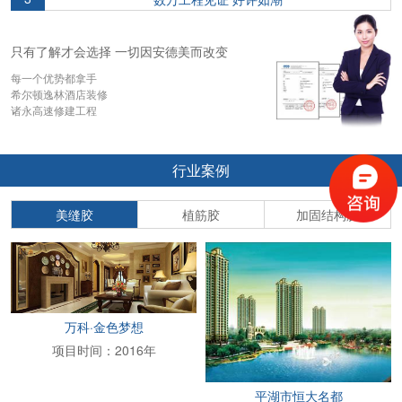
只有了解才会选择 一切因安德美而改变
每一个优势都拿手
希尔顿逸林酒店装修
诸永高速修建工程
行业案例
美缝胶
植筋胶
加固结构胶
万科·金色梦想
项目时间：2016年
平湖市恒大名都