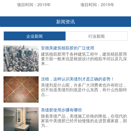
项目时间：2015年
项目时间：2015年
新闻资讯
企业新闻
行业新闻
安德美建筑植筋胶的广泛使用
建筑植筋胶用于各种建筑工程中，建筑植筋胶用
量方面一般来说是根据设计的植筋半径以及孔深
来...
没错，这样认识美缝剂才是正确的姿势！
美缝剂是什么呢，许多广大消费者也许有听过，
但不知道美缝剂到底是什么东西，有什么性能特
点...
美缝胶使用步骤有哪些
随着美缝产品，美缝施工价格的降低，在现代的
家装中美缝胶已经开始慢慢的走进普通家庭，因
为...