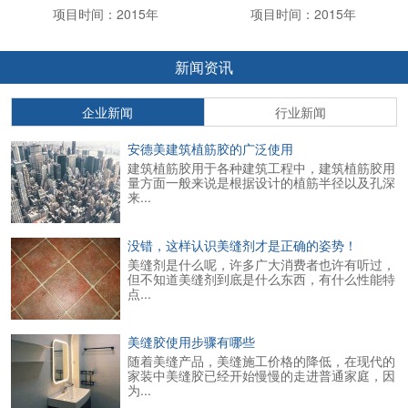
项目时间：2015年
项目时间：2015年
新闻资讯
企业新闻
行业新闻
安德美建筑植筋胶的广泛使用
建筑植筋胶用于各种建筑工程中，建筑植筋胶用
量方面一般来说是根据设计的植筋半径以及孔深
来...
没错，这样认识美缝剂才是正确的姿势！
美缝剂是什么呢，许多广大消费者也许有听过，
但不知道美缝剂到底是什么东西，有什么性能特
点...
美缝胶使用步骤有哪些
随着美缝产品，美缝施工价格的降低，在现代的
家装中美缝胶已经开始慢慢的走进普通家庭，因
为...