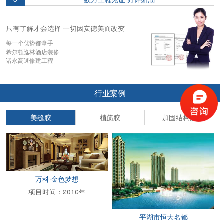
只有了解才会选择 一切因安德美而改变
每一个优势都拿手
希尔顿逸林酒店装修
诸永高速修建工程
行业案例
美缝胶
植筋胶
加固结构胶
万科·金色梦想
项目时间：2016年
平湖市恒大名都