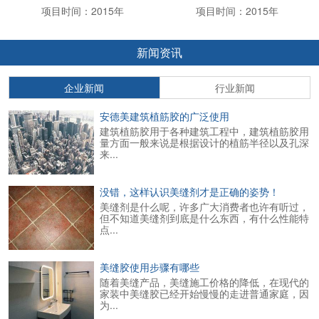
项目时间：2015年
项目时间：2015年
新闻资讯
企业新闻
行业新闻
安德美建筑植筋胶的广泛使用
建筑植筋胶用于各种建筑工程中，建筑植筋胶用
量方面一般来说是根据设计的植筋半径以及孔深
来...
没错，这样认识美缝剂才是正确的姿势！
美缝剂是什么呢，许多广大消费者也许有听过，
但不知道美缝剂到底是什么东西，有什么性能特
点...
美缝胶使用步骤有哪些
随着美缝产品，美缝施工价格的降低，在现代的
家装中美缝胶已经开始慢慢的走进普通家庭，因
为...