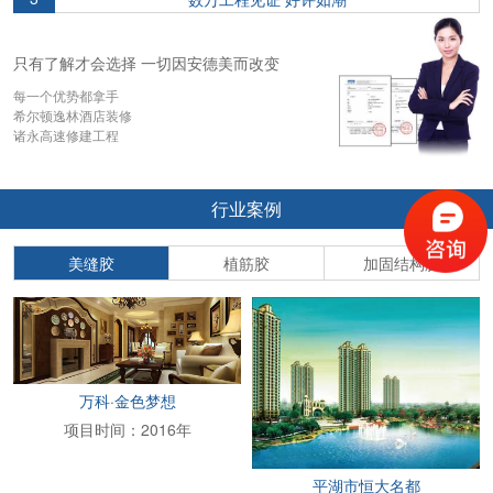
只有了解才会选择 一切因安德美而改变
每一个优势都拿手
希尔顿逸林酒店装修
诸永高速修建工程
行业案例
美缝胶
植筋胶
加固结构胶
万科·金色梦想
项目时间：2016年
平湖市恒大名都