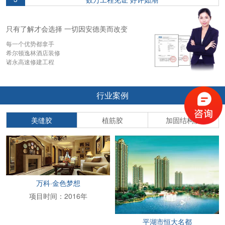
只有了解才会选择 一切因安德美而改变
每一个优势都拿手
希尔顿逸林酒店装修
诸永高速修建工程
行业案例
美缝胶
植筋胶
加固结构胶
万科·金色梦想
项目时间：2016年
平湖市恒大名都