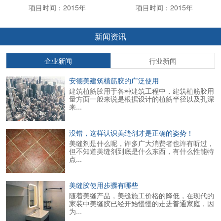
项目时间：2015年
项目时间：2015年
新闻资讯
企业新闻
行业新闻
安德美建筑植筋胶的广泛使用
建筑植筋胶用于各种建筑工程中，建筑植筋胶用
量方面一般来说是根据设计的植筋半径以及孔深
来...
没错，这样认识美缝剂才是正确的姿势！
美缝剂是什么呢，许多广大消费者也许有听过，
但不知道美缝剂到底是什么东西，有什么性能特
点...
美缝胶使用步骤有哪些
随着美缝产品，美缝施工价格的降低，在现代的
家装中美缝胶已经开始慢慢的走进普通家庭，因
为...