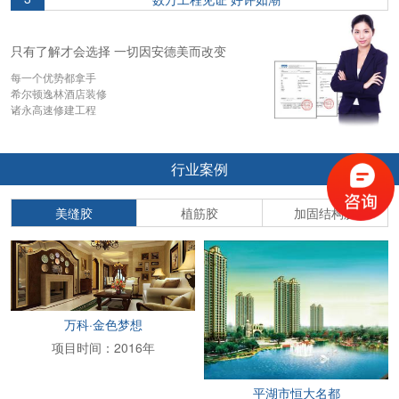
只有了解才会选择 一切因安德美而改变
每一个优势都拿手
希尔顿逸林酒店装修
诸永高速修建工程
行业案例
美缝胶
植筋胶
加固结构胶
万科·金色梦想
项目时间：2016年
平湖市恒大名都