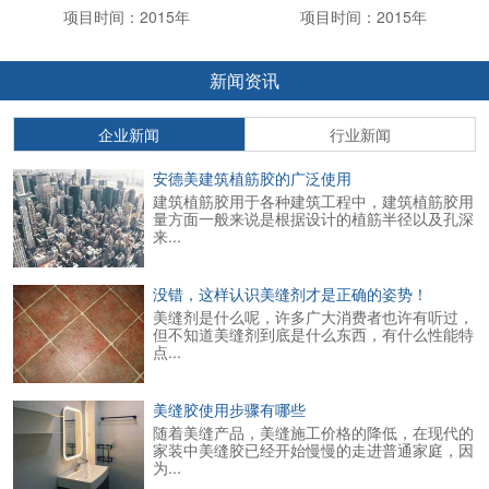
项目时间：2015年
项目时间：2015年
新闻资讯
企业新闻
行业新闻
安德美建筑植筋胶的广泛使用
建筑植筋胶用于各种建筑工程中，建筑植筋胶用
量方面一般来说是根据设计的植筋半径以及孔深
来...
没错，这样认识美缝剂才是正确的姿势！
美缝剂是什么呢，许多广大消费者也许有听过，
但不知道美缝剂到底是什么东西，有什么性能特
点...
美缝胶使用步骤有哪些
随着美缝产品，美缝施工价格的降低，在现代的
家装中美缝胶已经开始慢慢的走进普通家庭，因
为...